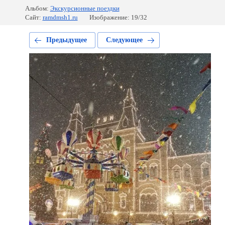
Альбом:
Экскурсионные поездки
Сайт:
ramdmsh1.ru
Изображение: 19/32
Предыдущее
Следующее